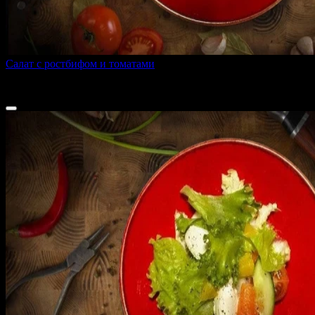
Салат с ростбифом и томатами
180 г
570 ₽