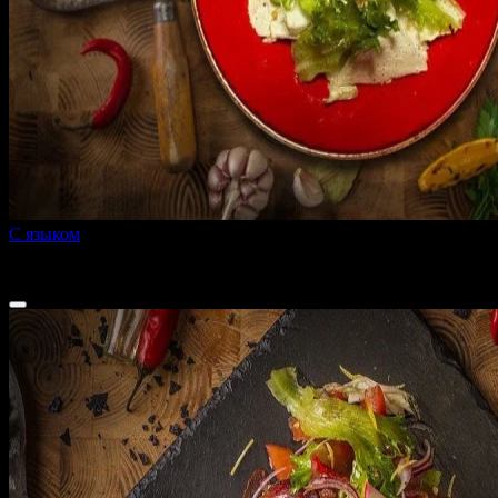
С языком
180 г
550 ₽