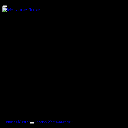
Томск
40 - 100 мин
О компании
Наша компания уже долгое время радует город вкусной едой.
Мы заботимся о нашей репутации и поэтому делаем все чтобы
вы были сыты и довольны!!
Индивидуальный предприниматель
НОВИКОВ АЛЕКСЕЙ СЕРГЕЕВИЧ
ИНН: 701734493329
ОГРНИП: 315701700018814
Главная
Меню
Заказы
Уведомления