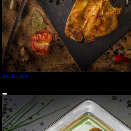
Ухо на гриле
220 г
550 ₽