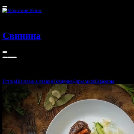
Томск
40 - 100 мин
Свинина
Свинина
Птица
Шашлык в лаваше
Говядина
Дары моря
Баранина